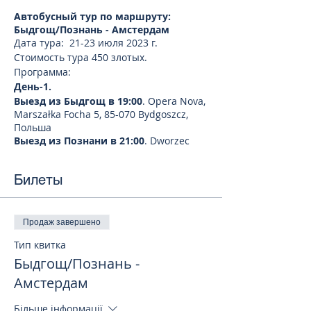
Автобусный тур по маршруту:
Быдгощ/Познань - Амстердам
Дата тура: 21-23 июля 2023 г.
Стоимость тура 450 злотых.
Программа:
День-1.
Выезд из Быдгощ в 19:00
. Opera Nova,
Marszałka Focha 5, 85-070 Bydgoszcz,
Польша
Выезд из Познани в 21:00
. Dworzec
Letni, Składowa 9, 61-897 Poznań-Stare
Miasto, Польша
Билеты
День-2.
Амстердам
Прибытие в Амстердам. Обзорная
экскурсия по городу. Амстердам - это
Продаж завершено
жемчужина Северной Европы,
Тип квитка
"Венеция Севера", город удивительной
Быдгощ/Познань -
архитектуры, сотен каналов и тысяч
мостов. Он очаровывает и влюбляет в
Амстердам
себя с первого взгляда, это место по-
настоящему свободных нравов с
Більше інформації