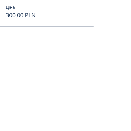
Ціна
300,00 PLN
Поделиться
toursweetdreams@gmail.com