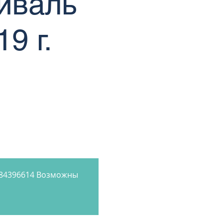
иваль
9 г.
884396614 Возможны