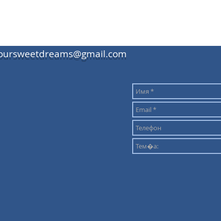
oursweetdreams@gmail.com