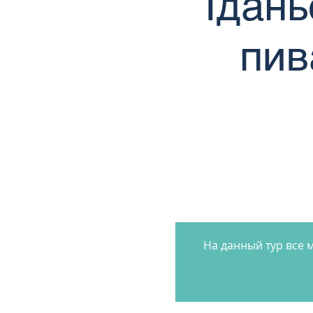
Гдан
пив
На данный тур все