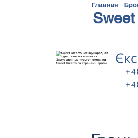
Главная
Бро
Sweet
Єкс
+4
+4