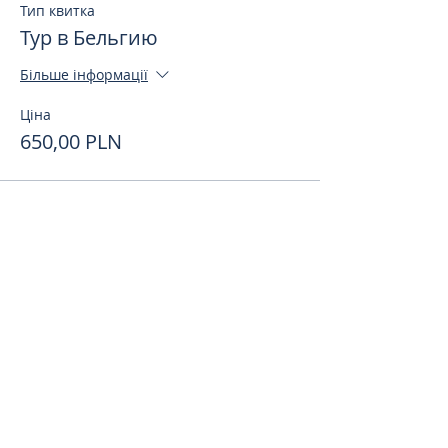
Тип квитка
Тур в Бельгию
Більше інформації
Ціна
650,00 PLN
Поделиться
toursweetdreams@gmail.com