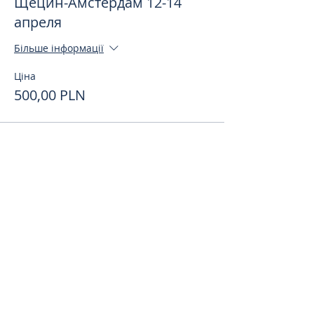
Щецин-Амстердам 12-14
апреля
Більше інформації
Ціна
500,00 PLN
Поделиться
toursweetdreams@gmail.com