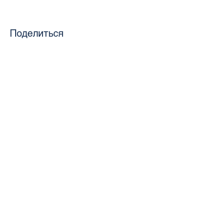
Поделиться
toursweetdreams@gmail.com