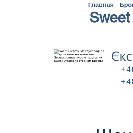
Главная
Бро
Sweet
Єкс
+4
+4