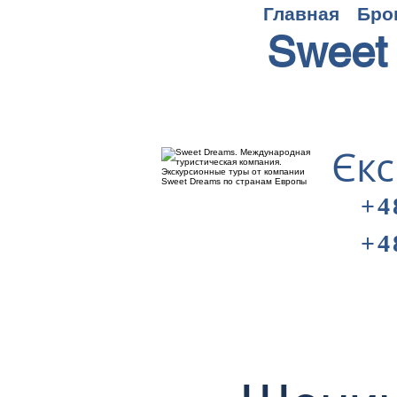
Главная
Бро
Sweet
Єкс
+4
+4