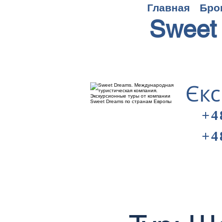
Главная
Бро
Sweet
Єкс
+4
+4