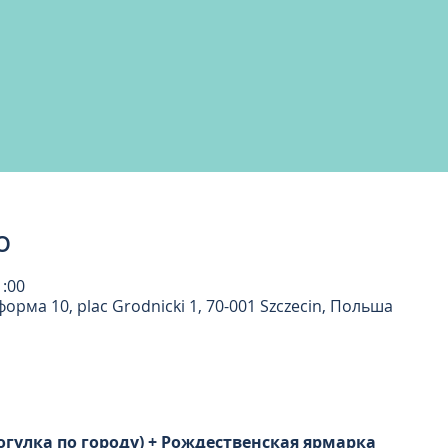
о
1:00
рма 10, plac Grodnicki 1, 70-001 Szczecin, Польша
огулка по городу) + Рождественская ярмарка