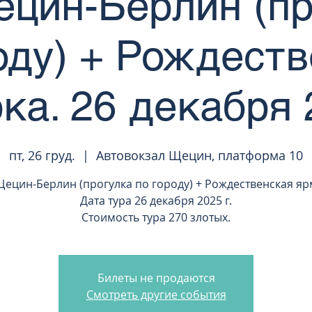
ецин-Берлин (п
оду) + Рождест
ка. 26 декабря 2
пт, 26 груд.
  |  
Автовокзал Щецин, платформа 10
Щецин-Берлин (прогулка по городу) + Рождественская я
Дата тура 26 декабря 2025 г.
Стоимость тура 270 злотых.
Билеты не продаются
Смотреть другие события