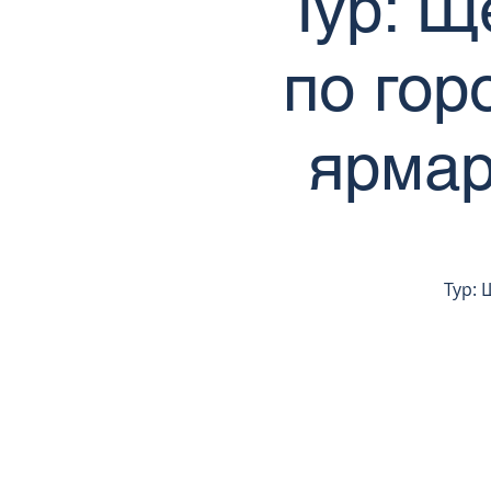
Тур: Щ
по гор
ярмар
Тур: 