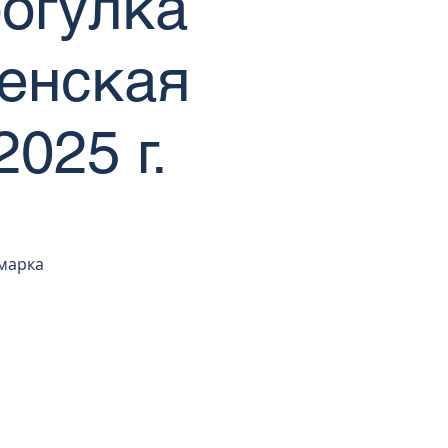
рогулка
венская
025 г.
рмарка