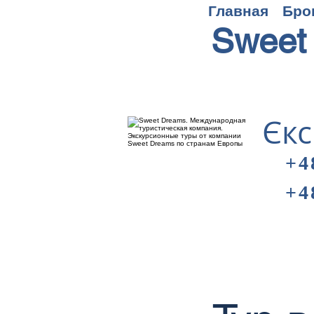
Главная
Бро
Sweet
Єкс
+4
+4