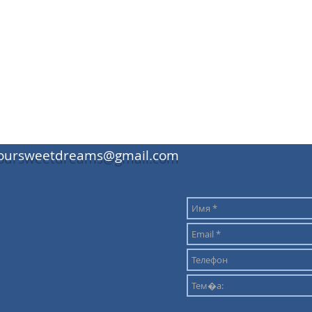
oursweetdreams@gmail.com